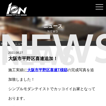
toggl
ニュース
NEWS
HOME
ニュース
2021.08.27
大阪市平野区喜連追加！
施工実績に
大阪市平野区喜連T様邸
の完成写真を追
加致しました！
シンプルモダンテイストでカッコイイお家となって
おります。