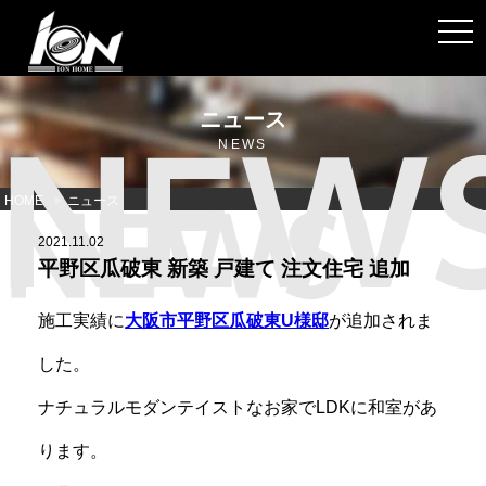
toggl
ニュース
NEWS
HOME
ニュース
2021.11.02
平野区瓜破東 新築 戸建て 注文住宅 追加
施工実績に
大阪市平野区瓜破東U様邸
が追加されま
した。
ナチュラルモダンテイストなお家でLDKに和室があ
ります。