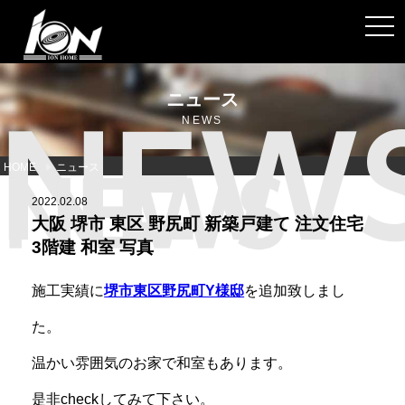
toggl
ニュース
NEWS
HOME
ニュース
2022.02.08
大阪 堺市 東区 野尻町 新築戸建て 注文住宅
3階建 和室 写真
施工実績に
堺市東区野尻町Y様邸
を追加致しまし
た。
温かい雰囲気のお家で和室もあります。
是非checkしてみて下さい。