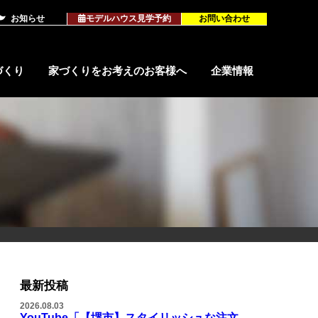
お知らせ
モデルハウス見学予約
お問い合わせ
づくり
家づくりをお考えのお客様へ
企業情報
NK工法
商標登録
主要設備
最新投稿
2026.08.03
YouTube「【堺市】スタイリッシュな注文