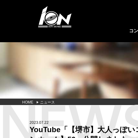
コ
WB工法
家づくりの流れ
会社概要
セルロー
よくある
代表者挨
HOME
ニュース
JIO(住宅保証）
長期優良
2023.07.22
YouTube「【堺市】大人っ