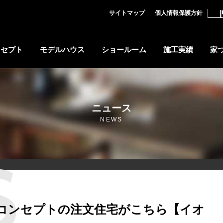
サイトマップ
個人情報保護方針
ンセプト
モデルハウス
ショールーム
施工実績
家
ニュース
ズファイバー
質問
拶
門型フレーム工法
個人情報保護方針
NEWS
住宅
ZEH
ぽいコンセプトの注文住宅がこちら【イオ