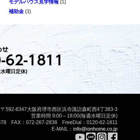
モデルハウス見学情報
(1)
補助金
(3)
毎週水曜日定休)
〒592-8347
大阪府堺市西区浜寺諏訪森町西4丁383-3
営業時間 9:00～18:00(毎週水曜日定休)
878 FAX：072-267-2838 FreeDial：0120-62-1811
E-MAIL：
info@ionhome.co.jp